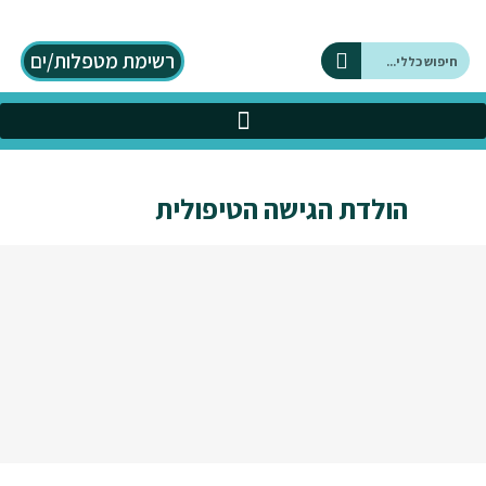
רשימת מטפלות/ים
על DBT
כלים בתחום ה DBT
הולדת הגישה הטיפולית