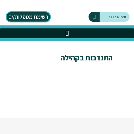
רשימת מטפלות/ים
על DBT
כלים בתחום ה DBT
התנדבות בקהילה