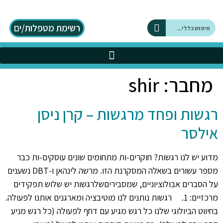
לתוכן
רשימת מטפלות/ים
על DBT
כלים בתחום ה DBT
מחבר:
shir
רגשות ופחד מרגשות – קרן ניסן
אילסר
מדוע יש לנו רגשות? חוקרים-ות מתחומים שונים עוסקים-ות כבר
מספר עשורים בשאלה המסקרנת הזו. מרשה לינהאן ו-DBT נשענים
על הסברים אבולוציוניים, שמסביריםשלרגשות יש שלוש תפקידים
מרכזיים: 1. רגשות נותנים לנו מוטיבציה ומארגנים אותנו לפעולה.
בחיווט הביולוגי שלנו כל רגש מגיע עם דחף לפעולה (כל רגש מניע